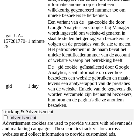
informatie anoniem op en kent een
willekeurig gegenereerd nummer toe om
unieke bezoekers te herkennen.
Een variant van de _gat-cookie die door
Google Analytics en Google Tag Manager
wordt ingesteld om website-eigenaren in
_gat_UA-
staat te stellen het gedrag van bezoekers te
157281770-
1 minute
volgen en de prestaties van de site te meten.
26
Het patroonelement in de naam bevat het
unieke identificatienummer van de account
of website waarop het betrekking heeft.
De _gid cookie, geïnstalleerd door Google
Analytics, slaat informatie op over hoe
bezoekers een website gebruiken en maakt
tevens een analyserapport van de prestaties
_gid
1 day
van de website. Enkele van de gegevens die
worden verzameld zijn het aantal bezoekers,
hun bron en de pagina's die ze anoniem
bezoeken.
Tracking & Advertisement
advertisement
Advertisement cookies are used to provide visitors with relevant ads
and marketing campaigns. These cookies track visitors across
websites and collect information to provide customized ads.