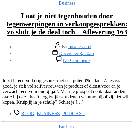
Categories
Business
–
Aflevering
Laat je niet tegenhouden door
169
tegenwerpingen in verkoopgesprekken:
zo sluit je de deal toch – Aflevering 163
Post
By
businessdad
author
Post
December 8, 2025
date
on
No Comments
Laat
je
niet
tegenhouden
Je zit in een verkoopgesprek met een potentiële klant. Alles gaat
door
goed, je stelt vol zelfvertrouwen je product of dienst voor en je
tegenwerpingen
verwacht een volmondig ‘ja!’. Maar je prospect denkt daar anders
in
over: hij of zij heeft nog twijfels, redenen waarom hij of zij niet wil
verkoopgesprekken:
kopen. Kruip jij in je schulp? Schiet je […]
zo
Tags
sluit
BLOG
,
BUSINESS
,
PODCAST
je
de
Categories
Business
deal
toch