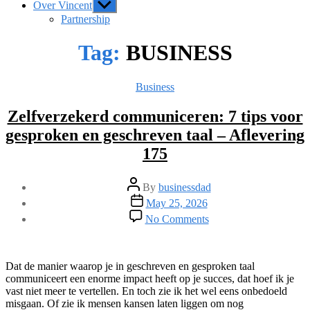
Over Vincent
Show
sub
Partnership
menu
Tag:
BUSINESS
Categories
Business
Zelfverzekerd communiceren: 7 tips voor
gesproken en geschreven taal – Aflevering
175
Post
By
businessdad
author
Post
May 25, 2026
date
on
No Comments
Zelfverzekerd
communiceren:
7
tips
Dat de manier waarop je in geschreven en gesproken taal
voor
communiceert een enorme impact heeft op je succes, dat hoef ik je
gesproken
vast niet meer te vertellen. En toch zie ik het wel eens onbedoeld
en
misgaan. Of zie ik mensen kansen laten liggen om nog