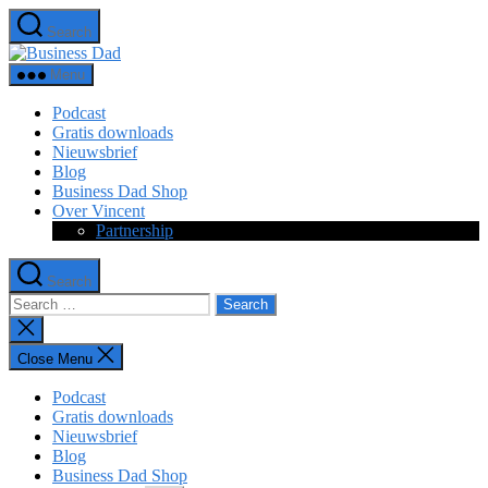
Skip
Search
to
Business
the
Dad
content
Menu
Podcast
Gratis downloads
Nieuwsbrief
Blog
Business Dad Shop
Over Vincent
Partnership
Search
Search
for:
Close
search
Close Menu
Podcast
Gratis downloads
Nieuwsbrief
Blog
Business Dad Shop