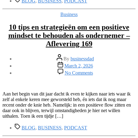
BLOG
,
BUSINESS
,
PODCAST
Categories
Business
10 tips en strategieën om een positieve
mindset te behouden als ondernemer –
Aflevering 169
Post
By
businessdad
author
Post
March 2, 2026
date
on
No Comments
10
tips
en
strategieën
Aan het begin van dit jaar dacht ik even te kijken naar iets waar ik
om
zelf al enkele keren mee geworsteld heb, én iets dat ik nog maar
een
recent onder de knie heb. Namelijk: in een positieve flow zitten en
positieve
daar ook in blijven, terwijl omstandigheden je hier net willen
mindset
uithalen. Toen ik een tijdje […]
te
Tags
behouden
BLOG
,
BUSINESS
,
PODCAST
als
ondernemer