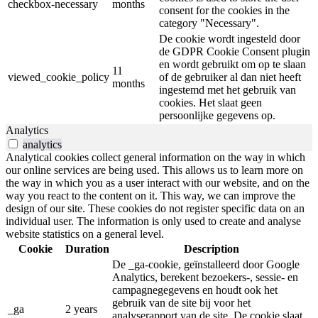
checkbox-necessary
months
consent for the cookies in the
category "Necessary".
De cookie wordt ingesteld door
de GDPR Cookie Consent plugin
en wordt gebruikt om op te slaan
11
viewed_cookie_policy
of de gebruiker al dan niet heeft
months
ingestemd met het gebruik van
cookies. Het slaat geen
persoonlijke gegevens op.
Analytics
analytics
Analytical cookies collect general information on the way in which
our online services are being used. This allows us to learn more on
the way in which you as a user interact with our website, and on the
way you react to the content on it. This way, we can improve the
design of our site. These cookies do not register specific data on an
individual user. The information is only used to create and analyse
website statistics on a general level.
Cookie
Duration
Description
De _ga-cookie, geïnstalleerd door Google
Analytics, berekent bezoekers-, sessie- en
campagnegegevens en houdt ook het
gebruik van de site bij voor het
_ga
2 years
analyserapport van de site. De cookie slaat