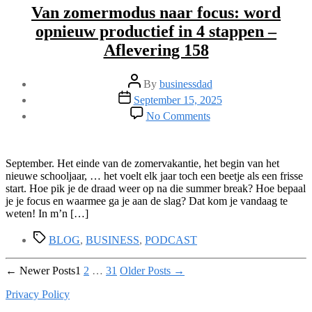
Van zomermodus naar focus: word
–
Aflevering
opnieuw productief in 4 stappen –
163
Aflevering 158
Post
By
businessdad
author
Post
September 15, 2025
date
on
No Comments
Van
zomermodus
naar
focus:
September. Het einde van de zomervakantie, het begin van het
word
nieuwe schooljaar, … het voelt elk jaar toch een beetje als een frisse
opnieuw
start. Hoe pik je de draad weer op na die summer break? Hoe bepaal
productief
je je focus en waarmee ga je aan de slag? Dat kom je vandaag te
in
weten! In m’n […]
4
Tags
stappen
BLOG
,
BUSINESS
,
PODCAST
–
Aflevering
Posts
←
Newer
Posts
1
2
…
31
Older
Posts
→
158
pagination
Privacy Policy