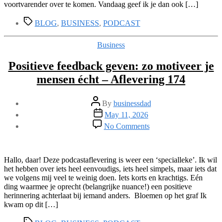
geschreven
voortvarender over te komen. Vandaag geef ik je dan ook […]
taal
Tags
–
BLOG
,
BUSINESS
,
PODCAST
Aflevering
175
Categories
Business
Positieve feedback geven: zo motiveer je
mensen écht – Aflevering 174
Post
By
businessdad
author
Post
May 11, 2026
date
on
No Comments
Positieve
feedback
geven:
zo
Hallo, daar! Deze podcastaflevering is weer een ‘specialleke’. Ik wil
motiveer
het hebben over iets heel eenvoudigs, iets heel simpels, maar iets dat
je
we volgens mij veel te weinig doen. Iets korts en krachtigs. Eén
mensen
ding waarmee je oprecht (belangrijke nuance!) een positieve
écht
herinnering achterlaat bij iemand anders. Bloemen op het graf Ik
–
kwam op dit […]
Aflevering
Tags
174