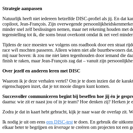
Strategie aanpassen
Natuurlijk heeft niet iedereen hetzelfde DISC-profiel als jij. En dat 
copiloot, Jean-François. Zijn overwegende persoonlijkheidskenmerken zij
minder snel zelf beslissingen nemen, maar net rekening houden met de
tegenstelling tot ik, die soms bruut overkomt omdat ik net veel mind
Tijdens de race moesten we volgens ons roadbook door een straat rijde
race wél mochten passeren. Alleen wisten niet alle buurtbewoners da
mij naar boven: ik zou me niet laten tegenhouden door iemand die daarto
finish te raken, maar Jean-François zag dat – vanuit zijn persoonlijk
Over jezelf en anderen leren met DISC
Waarom ik je deze verhalen vertel? Om je te doen inzien dat de karak
eigenschappen inzet, dat je tot mooie dingen kunt komen.
Succesvoller communiceren begint bij beseffen hoe jij én je gespre
daarna: wie zit er naast jou of in je team? Hoe denken zij? Herken j
Zodra je dat in kaart hebt gebracht, kijk je naar waar de overlap zit
Ik nodig je uit om eens
een DISC-test
te doen. En gebruik die uitkomste
elkaar beter te begrijpen en
leverage
te creëren om projecten tot een g