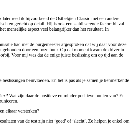
k later reed ik bijvoorbeeld de Ostbelgien Classic met een andere
h en gericht op detail. Hij is ook een stabiliserende factor: hij zal
 menselijke aspect veel belangrijker dan het resultaat. In
ganisatie had met de burgemeester afgesproken dat wij daar voor deze
tegengehouden door een boze buur. Op dat moment kwam de driver in
orbij. Voor mij was dat de enige juiste beslissing om op tijd aan de
e beslissingen beïnvloeden. En het is pas als je samen je kenmerkende
lex? Wat zijn daar de positieve en minder positieve punten van? En
municeren.
ken elkaar versterken?
sultaten van de test zijn niet ‘goed’ of ‘slecht’. Ze helpen je enkel om