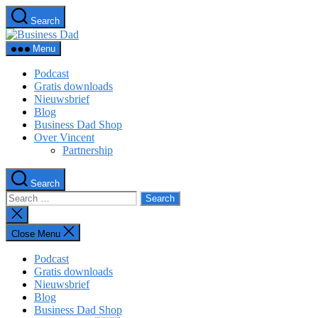
Skip
Search
to
Business
the
Dad
content
Menu
Podcast
Gratis downloads
Nieuwsbrief
Blog
Business Dad Shop
Over Vincent
Partnership
Search
Search
for:
Close
search
Close Menu
Podcast
Gratis downloads
Nieuwsbrief
Blog
Business Dad Shop