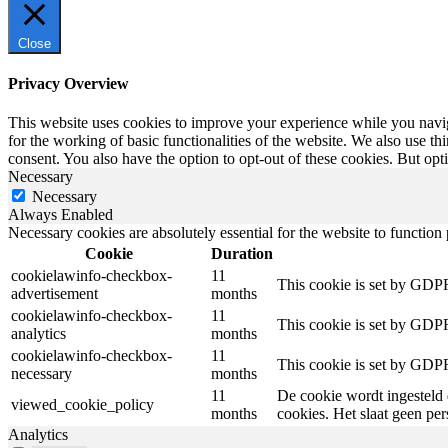
Close
Privacy Overview
This website uses cookies to improve your experience while you naviga
for the working of basic functionalities of the website. We also use t
consent. You also have the option to opt-out of these cookies. But op
Necessary
Necessary
Always Enabled
Necessary cookies are absolutely essential for the website to function
Cookie
Duration
cookielawinfo-checkbox-
11
This cookie is set by GDPR
advertisement
months
cookielawinfo-checkbox-
11
This cookie is set by GDPR
analytics
months
cookielawinfo-checkbox-
11
This cookie is set by GDPR
necessary
months
11
De cookie wordt ingesteld 
viewed_cookie_policy
months
cookies. Het slaat geen pe
Analytics