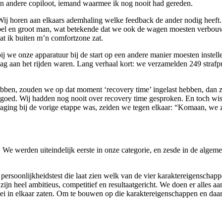
een andere copiloot, iemand waarmee ik nog nooit had gereden.
j horen aan elkaars ademhaling welke feedback de ander nodig heeft. D
abel en groot man, wat betekende dat we ook de wagen moesten verbouw
dat ik buiten m’n comfortzone zat.
ij we onze apparatuur bij de start op een andere manier moesten instel
raag aan het rijden waren. Lang verhaal kort: we verzamelden 249 stra
hebben, zouden we op dat moment ‘recovery time’ ingelast hebben, dan
goed. Wij hadden nog nooit over recovery time gesproken. En toch wist
raging bij de vorige etappe was, zeiden we tegen elkaar: “Komaan, we z
 werden uiteindelijk eerste in onze categorie, en zesde in de algeme
ersoonlijkheidstest die laat zien welk van de vier karaktereigenschappen 
 We zijn heel ambitieus, competitief en resultaatgericht. We doen er alle
bei in elkaar zaten. Om te bouwen op die karaktereigenschappen en daar 