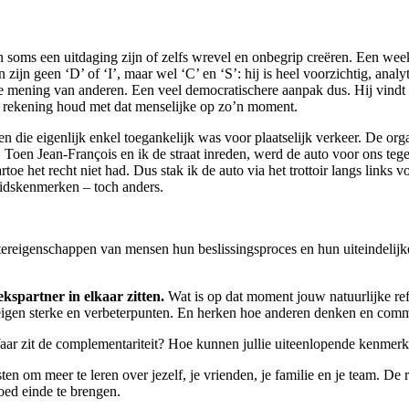
kan soms een uitdaging zijn of zelfs wrevel en onbegrip creëren. Een wee
n geen ‘D’ of ‘I’, maar wel ‘C’ en ‘S’: hij is heel voorzichtig, analytisc
 mening van anderen. Een veel democratischere aanpak dus. Hij vindt het
er rekening houd met dat menselijke op zo’n moment.
n die eigenlijk enkel toegankelijk was voor plaatselijk verkeer. De or
t. Toen Jean-François en ik de straat inreden, werd de auto voor ons 
e het recht niet had. Dus stak ik de auto via het trottoir langs links vo
heidskenmerken – toch anders.
tereigenschappen van mensen hun beslissingsproces en hun uiteindelijk
kspartner in elkaar zitten.
Wat is op dat moment jouw natuurlijke ref
e eigen sterke en verbeterpunten. En herken hoe anderen denken en com
. Waar zit de complementariteit? Hoe kunnen jullie uiteenlopende kenmer
n om meer te leren over jezelf, je vrienden, je familie en je team. De re
oed einde te brengen.