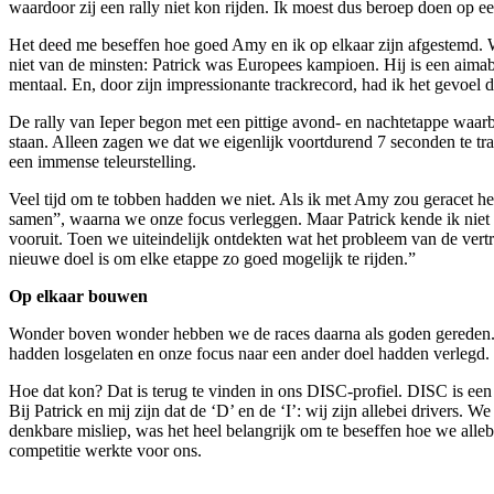
waardoor zij een rally niet kon rijden. Ik moest dus beroep doen op 
Het deed me beseffen hoe goed Amy en ik op elkaar zijn afgestemd. Wi
niet van de minsten: Patrick was Europees kampioen. Hij is een aim
mentaal. En, door zijn impressionante trackrecord, had ik het gevoel 
De rally van Ieper begon met een pittige avond- en nachtetappe waarb
staan. Alleen zagen we dat we eigenlijk voortdurend 7 seconden te t
een immense teleurstelling.
Veel tijd om te tobben hadden we niet. Als ik met Amy zou geracet 
samen”, waarna we onze focus verleggen. Maar Patrick kende ik niet 
vooruit. Toen we uiteindelijk ontdekten wat het probleem van de vert
nieuwe doel is om elke etappe zo goed mogelijk te rijden.”
Op elkaar bouwen
Wonder boven wonder hebben we de races daarna als goden gereden. We
hadden losgelaten en onze focus naar een ander doel hadden verlegd.
Hoe dat kon? Dat is terug te vinden in ons DISC-profiel. DISC is een p
Bij Patrick en mij zijn dat de ‘D’ en de ‘I’: wij zijn allebei drivers.
denkbare misliep, was het heel belangrijk om te beseffen hoe we alle
competitie werkte voor ons.