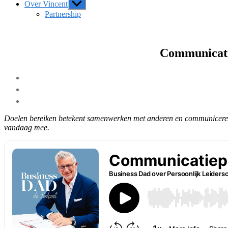
Over Vincent
Show
sub
Partnership
menu
Communicatie
Doelen bereiken betekent samenwerken met anderen en communiceren o
vandaag mee.