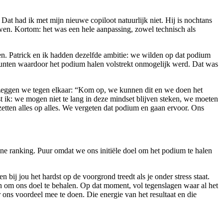
at had ik met mijn nieuwe copiloot natuurlijk niet. Hij is nochtans
en. Kortom: het was een hele aanpassing, zowel technisch als
len. Patrick en ik hadden dezelfde ambitie: we wilden op dat podium
fpunten waardoor het podium halen volstrekt onmogelijk werd. Dat was
 zeggen we tegen elkaar: “Kom op, we kunnen dit en we doen het
 ik: we mogen niet te lang in deze mindset blijven steken, we moeten
etten alles op alles. We vergeten dat podium en gaan ervoor. Ons
ne ranking. Puur omdat we ons initiële doel om het podium te halen
bij jou het hardst op de voorgrond treedt als je onder stress staat.
s aan om ons doel te behalen. Op dat moment, vol tegenslagen waar al het
ons voordeel mee te doen. Die energie van het resultaat en die