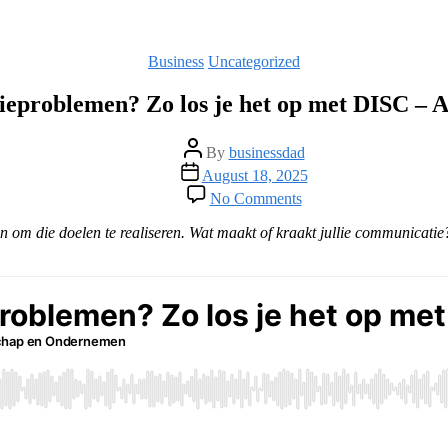
Categories
Business
Uncategorized
problemen? Zo los je het op met DISC – A
Post
By
businessdad
author
Post
August 18, 2025
date
on
No Comments
Communicatieproblem
Zo
m die doelen te realiseren. Wat maakt of kraakt jullie communicatie?
los
je
het
op
met
DISC
–
Aflevering
156