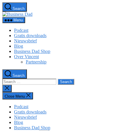
Skip
Search
to
Business
the
Dad
content
Menu
Podcast
Gratis downloads
Nieuwsbrief
Blog
Business Dad Shop
Over Vincent
Partnership
Search
Search
for:
Close
search
Close Menu
Podcast
Gratis downloads
Nieuwsbrief
Blog
Business Dad Shop