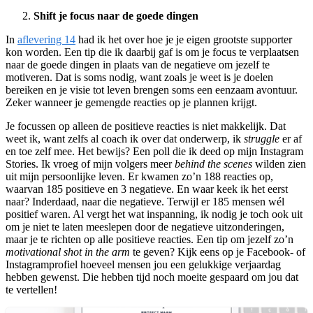
Shift je focus naar de goede dingen
In
aflevering 14
had ik het over hoe je je eigen grootste supporter
kon worden. Een tip die ik daarbij gaf is om je focus te verplaatsen
naar de goede dingen in plaats van de negatieve om jezelf te
motiveren. Dat is soms nodig, want zoals je weet is je doelen
bereiken en je visie tot leven brengen soms een eenzaam avontuur.
Zeker wanneer je gemengde reacties op je plannen krijgt.
Je focussen op alleen de positieve reacties is niet makkelijk. Dat
weet ik, want zelfs al coach ik over dat onderwerp, ik
struggle
er af
en toe zelf mee. Het bewijs? Een poll die ik deed op mijn Instagram
Stories. Ik vroeg of mijn volgers meer
behind the scenes
wilden zien
uit mijn persoonlijke leven. Er kwamen zo’n 188 reacties op,
waarvan 185 positieve en 3 negatieve. En waar keek ik het eerst
naar? Inderdaad, naar die negatieve. Terwijl er 185 mensen wél
positief waren. Al vergt het wat inspanning, ik nodig je toch ook uit
om je niet te laten meeslepen door de negatieve uitzonderingen,
maar je te richten op alle positieve reacties. Een tip om jezelf zo’n
motivational shot in the arm
te geven? Kijk eens op je Facebook- of
Instagramprofiel hoeveel mensen jou een gelukkige verjaardag
hebben gewenst. Die hebben tijd noch moeite gespaard om jou dat
te vertellen!