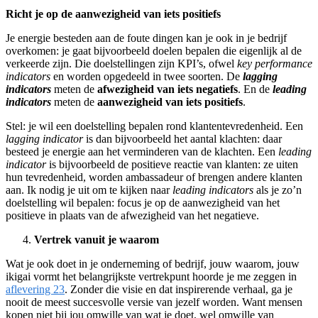
Richt je op de aanwezigheid van iets positiefs
Je energie besteden aan de foute dingen kan je ook in je bedrijf
overkomen: je gaat bijvoorbeeld doelen bepalen die eigenlijk al de
verkeerde zijn. Die doelstellingen zijn KPI’s, ofwel
key performance
indicators
en worden opgedeeld in twee soorten. De
lagging
indicators
meten de
afwezigheid van iets negatiefs
. En de
leading
indicators
meten de
aanwezigheid van iets positiefs
.
Stel: je wil een doelstelling bepalen rond klantentevredenheid. Een
lagging indicator
is dan bijvoorbeeld het aantal klachten: daar
besteed je energie aan het verminderen van de klachten. Een
leading
indicator
is bijvoorbeeld de positieve reactie van klanten: ze uiten
hun tevredenheid, worden ambassadeur of brengen andere klanten
aan. Ik nodig je uit om te kijken naar
leading indicators
als je zo’n
doelstelling wil bepalen: focus je op de aanwezigheid van het
positieve in plaats van de afwezigheid van het negatieve.
Vertrek vanuit je waarom
Wat je ook doet in je onderneming of bedrijf, jouw waarom, jouw
ikigai vormt het belangrijkste vertrekpunt hoorde je me zeggen in
aflevering 23
. Zonder die visie en dat inspirerende verhaal, ga je
nooit de meest succesvolle versie van jezelf worden. Want mensen
kopen niet bij jou omwille van wat je doet, wel omwille van