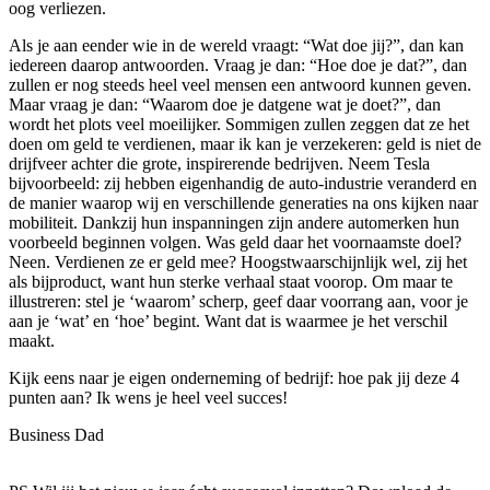
oog verliezen.
Als je aan eender wie in de wereld vraagt: “Wat doe jij?”, dan kan
iedereen daarop antwoorden. Vraag je dan: “Hoe doe je dat?”, dan
zullen er nog steeds heel veel mensen een antwoord kunnen geven.
Maar vraag je dan: “Waarom doe je datgene wat je doet?”, dan
wordt het plots veel moeilijker. Sommigen zullen zeggen dat ze het
doen om geld te verdienen, maar ik kan je verzekeren: geld is niet de
drijfveer achter die grote, inspirerende bedrijven. Neem Tesla
bijvoorbeeld: zij hebben eigenhandig de auto-industrie veranderd en
de manier waarop wij en verschillende generaties na ons kijken naar
mobiliteit. Dankzij hun inspanningen zijn andere automerken hun
voorbeeld beginnen volgen. Was geld daar het voornaamste doel?
Neen. Verdienen ze er geld mee? Hoogstwaarschijnlijk wel, zij het
als bijproduct, want hun sterke verhaal staat voorop. Om maar te
illustreren: stel je ‘waarom’ scherp, geef daar voorrang aan, voor je
aan je ‘wat’ en ‘hoe’ begint. Want dat is waarmee je het verschil
maakt.
Kijk eens naar je eigen onderneming of bedrijf: hoe pak jij deze 4
punten aan? Ik wens je heel veel succes!
Business Dad