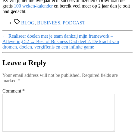
PS Wil jij het nieuwe jaar écht succesvol inzetten? Download de
gratis
100 weken-kalender
en bereik veel meer op 2 jaar dan je ooit
had gedacht.
Tags
BLOG
,
BUSINESS
,
PODCAST
←
Realiseer doelen met je team dankzij mijn framework –
Aflevering 52
→
Best of Business Dad deel 2: De kracht van
dromen, doelen, vergiffenis en een infinite game
Leave a Reply
Your email address will not be published.
Required fields are
marked
*
Comment
*