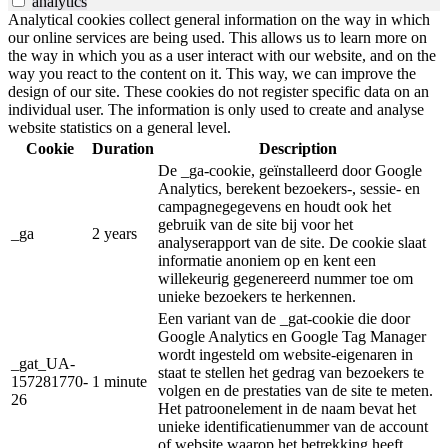
analytics
Analytical cookies collect general information on the way in which
our online services are being used. This allows us to learn more on
the way in which you as a user interact with our website, and on the
way you react to the content on it. This way, we can improve the
design of our site. These cookies do not register specific data on an
individual user. The information is only used to create and analyse
website statistics on a general level.
Cookie
Duration
Description
De _ga-cookie, geïnstalleerd door Google
Analytics, berekent bezoekers-, sessie- en
campagnegegevens en houdt ook het
gebruik van de site bij voor het
_ga
2 years
analyserapport van de site. De cookie slaat
informatie anoniem op en kent een
willekeurig gegenereerd nummer toe om
unieke bezoekers te herkennen.
Een variant van de _gat-cookie die door
Google Analytics en Google Tag Manager
wordt ingesteld om website-eigenaren in
_gat_UA-
staat te stellen het gedrag van bezoekers te
157281770-
1 minute
volgen en de prestaties van de site te meten.
26
Het patroonelement in de naam bevat het
unieke identificatienummer van de account
of website waarop het betrekking heeft.