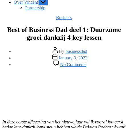
Over Vincent
Show
sub
Partnership
menu
Categories
Business
Best of Business Dad deel 1: Duurzame
groei dankzij 4 key lessen
Post
By
businessdad
author
Post
January 3, 2022
date
on
No Comments
Best
of
Business
Dad
deel
1:
Duurzame
groei
dankzij
4
key
In deze eerste aflevering van het nieuwe jaar wil ik vooral jou eerst
lessen
bedanken: dankzij jouw steun hebben we de Belgian Podcast Award