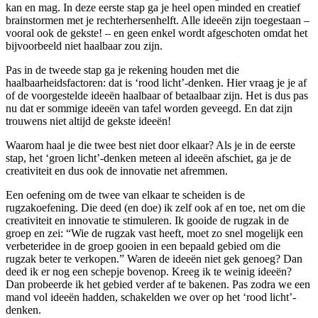
kan en mag. In deze eerste stap ga je heel open minded en creatief
brainstormen met je rechterhersenhelft. Alle ideeën zijn toegestaan –
vooral ook de gekste! – en geen enkel wordt afgeschoten omdat het
bijvoorbeeld niet haalbaar zou zijn.
Pas in de tweede stap ga je rekening houden met die
haalbaarheidsfactoren: dat is ‘rood licht’-denken. Hier vraag je je af
of de voorgestelde ideeën haalbaar of betaalbaar zijn. Het is dus pas
nu dat er sommige ideeën van tafel worden geveegd. En dat zijn
trouwens niet altijd de gekste ideeën!
Waarom haal je die twee best niet door elkaar? Als je in de eerste
stap, het ‘groen licht’-denken meteen al ideeën afschiet, ga je de
creativiteit en dus ook de innovatie net afremmen.
Een oefening om de twee van elkaar te scheiden is de
rugzakoefening. Die deed (en doe) ik zelf ook af en toe, net om die
creativiteit en innovatie te stimuleren. Ik gooide de rugzak in de
groep en zei: “Wie de rugzak vast heeft, moet zo snel mogelijk een
verbeteridee in de groep gooien in een bepaald gebied om die
rugzak beter te verkopen.” Waren de ideeën niet gek genoeg? Dan
deed ik er nog een schepje bovenop. Kreeg ik te weinig ideeën?
Dan probeerde ik het gebied verder af te bakenen. Pas zodra we een
mand vol ideeën hadden, schakelden we over op het ‘rood licht’-
denken.