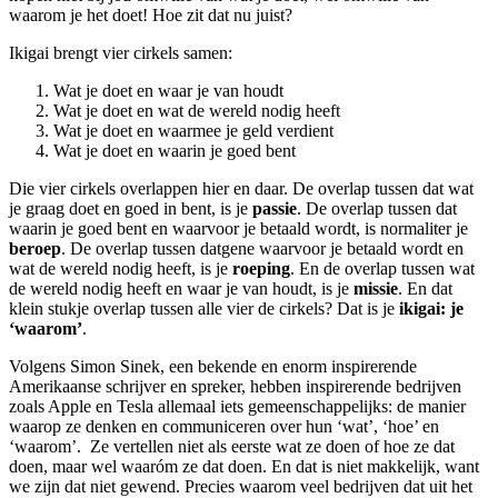
waarom je het doet! Hoe zit dat nu juist?
Ikigai brengt vier cirkels samen:
Wat je doet en waar je van houdt
Wat je doet en wat de wereld nodig heeft
Wat je doet en waarmee je geld verdient
Wat je doet en waarin je goed bent
Die vier cirkels overlappen hier en daar. De overlap tussen dat wat
je graag doet en goed in bent, is je
passie
. De overlap tussen dat
waarin je goed bent en waarvoor je betaald wordt, is normaliter je
beroep
. De overlap tussen datgene waarvoor je betaald wordt en
wat de wereld nodig heeft, is je
roeping
. En de overlap tussen wat
de wereld nodig heeft en waar je van houdt, is je
missie
. En dat
klein stukje overlap tussen alle vier de cirkels? Dat is je
ikigai: je
‘waarom’
.
Volgens Simon Sinek, een bekende en enorm inspirerende
Amerikaanse schrijver en spreker, hebben inspirerende bedrijven
zoals Apple en Tesla allemaal iets gemeenschappelijks: de manier
waarop ze denken en communiceren over hun ‘wat’, ‘hoe’ en
‘waarom’. Ze vertellen niet als eerste wat ze doen of hoe ze dat
doen, maar wel waaróm ze dat doen. En dat is niet makkelijk, want
we zijn dat niet gewend. Precies waarom veel bedrijven dat uit het