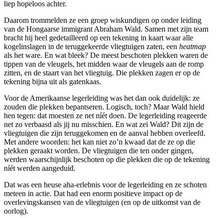
liep hopeloos achter.
Daarom trommelden ze een groep wiskundigen op onder leiding
van de Hongaarse immigrant Abraham Wald. Samen met zijn team
bracht hij heel gedetailleerd op een tekening in kaart waar alle
kogelinslagen in de teruggekeerde vliegtuigen zaten, een
heatmap
als het ware. En wat bleek? De meest beschoten plekken waren de
tippen van de vleugels, het midden waar de vleugels aan de romp
zitten, en de staart van het vliegtuig. Die plekken zagen er op de
tekening bijna uit als gatenkaas.
Voor de Amerikaanse legerleiding was het dan ook duidelijk: ze
zouden die plekken bepantseren. Logisch, toch? Maar Wald hield
hen tegen: dat moesten ze net níét doen. De legerleiding reageerde
net zo verbaasd als jij nu misschien. En wat zei Wald? Dit zijn de
vliegtuigen die zijn teruggekomen en de aanval hebben overleefd.
Met andere woorden: het kan niet zo’n kwaad dat de ze op die
plekken geraakt worden. De vliegtuigen die ten onder gingen,
werden waarschijnlijk beschoten op die plekken die op de tekening
níét werden aangeduid.
Dat was een heuse aha-erlebnis voor de legerleiding en ze schoten
meteen in actie. Dat had een enorm positieve impact op de
overlevingskansen van de vliegtuigen (en op de uitkomst van de
oorlog).