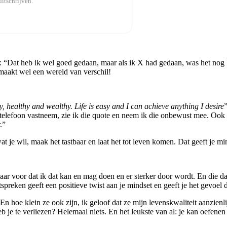
itschrijven.
s: “Dat heb ik wel goed gedaan, maar als ik X had gedaan, was het nog b
 maakt wel een wereld van verschil!
, healthy and wealthy. Life is easy and I can achieve anything I desire
n telefoon vastneem, zie ik die quote en neem ik die onbewust mee. Ook
.”
t je wil, maak het tastbaar en laat het tot leven komen. Dat geeft je mi
ar voor dat ik dat kan en mag doen en er sterker door wordt. En die da
preken geeft een positieve twist aan je mindset en geeft je het gevoel d
 En hoe klein ze ook zijn, ik geloof dat ze mijn levenskwaliteit aanzienl
 je te verliezen? Helemaal niets. En het leukste van al: je kan oefenen