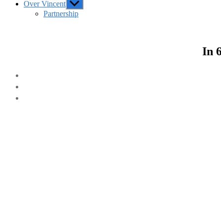
Over Vincent
Show
sub
Partnership
menu
In 