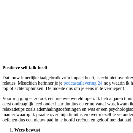
Positieve self talk heelt
Dat jouw innerlijke taalgebruik zo’n impact heeft, is echt niet overdr
relaties. Misschien herinner je je
podcastaflevering 24
nog waarin ik h
top of achterophinken. De moeite dus om je eens in te verdiepen!
Voor mij ging er zo ook een nieuwe wereld open. Ik heb al jaren tinnit
eerst ondraaglijk leed onder haar tinnitus en er nu vanaf was, kwam i
relaxatietips zoals ademhalingsoefeningen en was er een psychologisch 
manier waarop ik praatte over mijn tinnitus en over mezelf te verande
oefenen dus een nieuw pad in je hoofd creëren en geloof me: dat pad i
Wees bewust