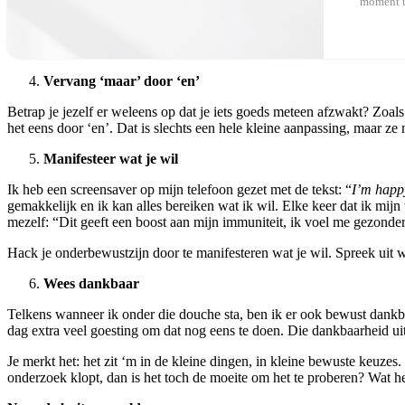
moment u
Vervang ‘maar’ door ‘en’
Betrap je jezelf er weleens op dat je iets goeds meteen afzwakt? Zoal
het eens door ‘en’. Dat is slechts een hele kleine aanpassing, maar ze
Manifesteer wat je wil
Ik heb een screensaver op mijn telefoon gezet met de tekst: “
I’m happy
gemakkelijk en ik kan alles bereiken wat ik wil. Elke keer dat ik mij
mezelf: “Dit geeft een boost aan mijn immuniteit, ik voel me gezonder
Hack je onderbewustzijn door te manifesteren wat je wil. Spreek uit wa
Wees dankbaar
Telkens wanneer ik onder die douche sta, ben ik er ook bewust dankba
dag extra veel goesting om dat nog eens te doen. Die dankbaarheid uits
Je merkt het: het zit ‘m in de kleine dingen, in kleine bewuste keuzes.
onderzoek klopt, dan is het toch de moeite om het te proberen? Wat heb