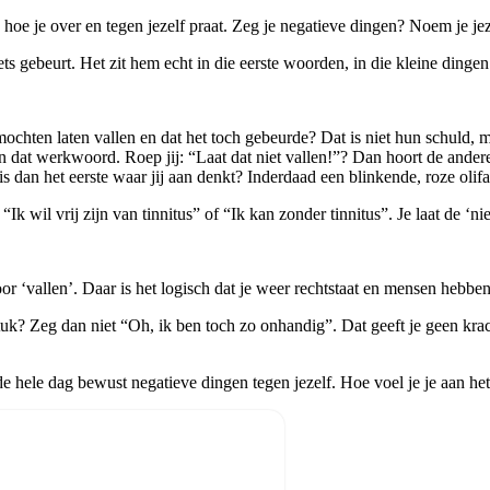
n hoe je over en tegen jezelf praat. Zeg je negatieve dingen? Noem je jeze
ets gebeurt. Het zit hem echt in die eerste woorden, in die kleine dingen
 mochten laten vallen en dat het toch gebeurde? Dat is niet hun schuld,
dat werkwoord. Roep jij: “Laat dat niet vallen!”? Dan hoort de andere
is dan het eerste waar jij aan denkt? Inderdaad een blinkende, roze olif
 “Ik wil vrij zijn van tinnitus” of “Ik kan zonder tinnitus”. Je laat de ‘
oor ‘vallen’. Daar is het logisch dat je weer rechtstaat en mensen hebbe
k? Zeg dan niet “Oh, ik ben toch zo onhandig”. Dat geeft je geen kracht
e hele dag bewust negatieve dingen tegen jezelf. Hoe voel je je aan het