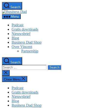
Skip
Search
to
Business
the
Dad
content
Menu
Podcast
Gratis downloads
Nieuwsbrief
Blog
Business Dad Shop
Over Vincent
Partnership
Search
Search
for:
Close
search
Close Menu
Podcast
Gratis downloads
Nieuwsbrief
Blog
Business Dad Shop