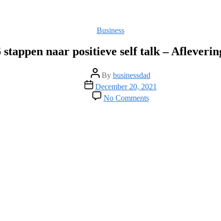
Categories
Business
6 stappen naar positieve self talk – Afleverin
Post
By
businessdad
author
Post
December 20, 2021
date
on
No Comments
In
6
stappen
naar
positieve
self
talk
–
Aflevering
51