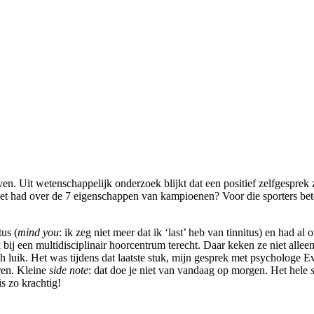
even. Uit wetenschappelijk onderzoek blijkt dat een positief zelfgespre
et had over de 7 eigenschappen van kampioenen? Voor die sporters betek
us (
mind you
: ik zeg niet meer dat ik ‘last’ heb van tinnitus) en had al
k bij een multidisciplinair hoorcentrum terecht. Daar keken ze niet al
luik. Het was tijdens dat laatste stuk, mijn gesprek met psychologe Eva
ren. Kleine
side note
: dat doe je niet van vandaag op morgen. Het hele
s zo krachtig!