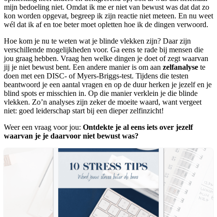
mijn bedoeling niet. Omdat ik me er niet van bewust was dat dat zo
kon worden opgevat, begreep ik zijn reactie niet meteen. En nu weet
wél dat ik af en toe beter moet opletten hoe ik de dingen verwoord.
Hoe kom je nu te weten wat je blinde vlekken zijn? Daar zijn
verschillende mogelijkheden voor. Ga eens te rade bij mensen die
jou graag hebben. Vraag hen welke dingen je doet of zegt waarvan
jij je niet bewust bent. Een andere manier is om aan
zelfanalyse
te
doen met een DISC- of Myers-Briggs-test. Tijdens die testen
beantwoord je een aantal vragen en op de duur herken je jezelf en je
blind spots er misschien in. Op die manier verklein je die blinde
vlekken. Zo’n analyses zijn zeker de moeite waard, want vergeet
niet: goed leiderschap start bij een dieper zelfinzicht!
Weer een vraag voor jou:
Ontdekte je al eens iets over jezelf
waarvan je je daarvoor niet bewust was?