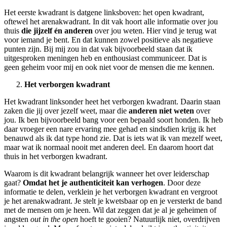
Het eerste kwadrant is datgene linksboven: het open kwadrant,
oftewel het arenakwadrant. In dit vak hoort alle informatie over jou
thuis
die jijzelf én anderen
over jou weten. Hier vind je terug wat
voor iemand je bent. En dat kunnen zowel positieve als negatieve
punten zijn. Bij mij zou in dat vak bijvoorbeeld staan dat ik
uitgesproken meningen heb en enthousiast communiceer. Dat is
geen geheim voor mij en ook niet voor de mensen die me kennen.
Het verborgen kwadrant
Het kwadrant linksonder heet het verborgen kwadrant. Daarin staan
zaken die jij over jezelf weet, maar die
anderen niet weten
over
jou. Ik ben bijvoorbeeld bang voor een bepaald soort honden. Ik heb
daar vroeger een nare ervaring mee gehad en sindsdien krijg ik het
benauwd als ik dat type hond zie. Dat is iets wat ik van mezelf weet,
maar wat ik normaal nooit met anderen deel. En daarom hoort dat
thuis in het verborgen kwadrant.
Waarom is dit kwadrant belangrijk wanneer het over leiderschap
gaat?
Omdat het je authenticiteit kan verhogen
. Door deze
informatie te delen, verklein je het verborgen kwadrant en vergroot
je het arenakwadrant. Je stelt je kwetsbaar op en je versterkt de band
met de mensen om je heen. Wil dat zeggen dat je al je geheimen of
angsten
out in the open
hoeft te gooien? Natuurlijk niet, overdrijven