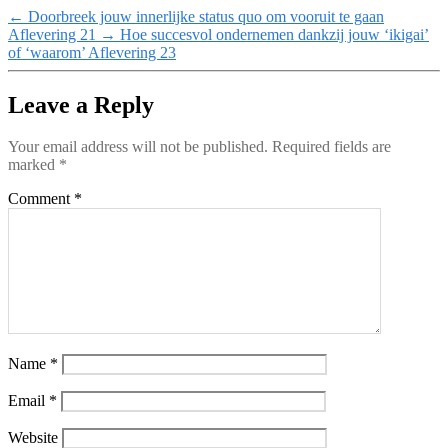
←
Doorbreek jouw innerlijke status quo om vooruit te gaan
Aflevering 21
→
Hoe succesvol ondernemen dankzij jouw ‘ikigai’
of ‘waarom’ Aflevering 23
Leave a Reply
Your email address will not be published.
Required fields are
marked
*
Comment
*
Name
*
Email
*
Website