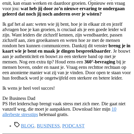
eruit, kan eraan werken en daardoor groeien. Opnieuw een vraag
voor jou:
wat heb jij door zo’n nieuwe ervaring te ondergaan
geleerd dat noch jij noch anderen over je wisten?
Ik gaf het al aan: weten wie jij bent, hoe je in elkaar zit en jezelf
afvragen hoe je kan groeien, is cruciaal als je een goede leider wil
zijn. Want leiders die zichzelf kennen, zijn wendbaarder, passen
zichzelf aan, zien groeikansen en weten hoe ze met de mensen
rondom hen kunnen communiceren. Dankzij dit venster
breng je in
kaart wie je bent en maak je dingen bespreekbaarder
. Je bouwt
aan je authenticiteit en bouwt zo een sterkere band op met je
mensen. Nog een extra tip? Houd eens een
360°-bevraging
bij je
mensen boven, onder en naast je. Vraag eens rechttoe rechtaan op
een anonieme manier wat zij van je vinden. Door open te staan voor
hun feedback word je ongetwijfeld een sterkere en betere leider.
Ik wens je heel veel succes!
De Business Dad
PS Het leiderschap brengt vaak stress met zich mee. Die gaat niet
vanzelf weg, die moet je aanpakken. Download hier mijn
10
allerbeste stresstips
helemaal gratis.
Tags
BLOG
,
BUSINESS
,
PODCAST