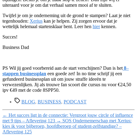
uiteraard voor je om dat verhaal samen mooi af te sluiten.
Twijfel je om je onderneming uit de grond te stampen? Laat je niet
tegenhouden:
Xerius
kan je helpen. Zij zorgen ervoor dat je
wettelijk helemaal startensklaar bent. Leer hen
hier
kennen.
Succes!
Business Dad
PS Wil jij goed voorbereid aan de start verschijnen? Dan is het
8
–
stappen businessplan
een goede zet! In no time schrijf jij een
gefundeerd businessplan uit om jouw straffe ideeën te
verwezenlijken. Jij als trouwe fan scoort die cursus nu voor €24,50
ipv €49 met de code 8SPP50.
Tags
BLOG
,
BUSINESS
,
PODCAST
←
Het succes ligt in de connectie: Vergroot jouw circle of influence
met 9 tips – Aflevering 123
→
SOS Ondernemerschap met Xerius:
kies ik voor bijberoep, hoofdberoep of student-zelfstandige? –
Aflevering 125