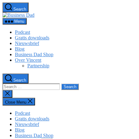
Skip
Search
to
Business
the
Dad
content
Menu
Podcast
Gratis downloads
Nieuwsbrief
Blog
Business Dad Shop
Over Vincent
Partnership
Search
Search
for:
Close
search
Close Menu
Podcast
Gratis downloads
Nieuwsbrief
Blog
Business Dad Shop