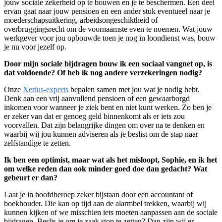
jouw sociale zekerheid op te bouwen en je te beschermen. Een deel
ervan gaat naar jouw pensioen en een ander stuk eventueel naar je
moederschapsuitkering, arbeidsongeschiktheid of
overbruggingsrecht om de voornaamste even te noemen. Wat jouw
werkgever voor jou opbouwde toen je nog in loondienst was, bouw
je nu voor jezelf op.
Door mijn sociale bijdragen bouw ik een sociaal vangnet op, is
dat voldoende? Of heb ik nog andere verzekeringen nodig?
Onze
Xerius-experts
bepalen samen met jou wat je nodig hebt.
Denk aan een vrij aanvullend pensioen of een gewaarborgd
inkomen voor wanneer je ziek bent en niet kunt werken. Zo ben je
er zeker van dat er genoeg geld binnenkomt als er iets zou
voorvallen. Dat zijn belangrijke dingen om over na te denken en
waarbij wij jou kunnen adviseren als je beslist om de stap naar
zelfstandige te zetten.
Ik ben een optimist, maar wat als het misloopt, Sophie, en ik het
om welke reden dan ook minder goed doe dan gedacht? Wat
gebeurt er dan?
Laat je in hoofdberoep zeker bijstaan door een accountant of
boekhouder. Die kan op tijd aan de alarmbel trekken, waarbij wij
kunnen kijken of we misschien iets moeten aanpassen aan de sociale
bijdragen. Beslis je om je zaak stop te zetten? Dan zijn wij er