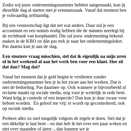
Zodra wij jouw ondernemingsnummer hebben aangemaakt, kun jij
diezelfde dag al starten met je eenmanszaak. Vanaf dat moment ben
je volwaardig zelfstandig.
Bij een vennootschap ligt dat net wat anders. Daar zul je een
accountant en een notaris nodig hebben die de statuten neerlegt bij
de rechtbank van koophandel. Die zal jouw onderneming bekend
maken in de KBO en dán pas trek je naar het ondernemingsloket.
Pas daarna kun je aan de slag.
Een stoutere vraag misschien, stel dat ik eigenlijk na mijn uren
of in het weekend al aan het werk ben voor een klant. Hoe zit
dat dan? Mag dat?
Vanaf het moment dat je geld begint te verdienen zonder
ondernemingsnummer ben je in het zwart aan het werken. Dat is
niet de bedoeling. Pas daarmee op. Ook wanneer je bijvoorbeeld al
reclame maakt op sociale media, nog voor je wettelijk in orde bent.
Want krijg je controle of een inspectie? Dan kun je daar zwaar voor
beboet worden. En geloof me vrij: er wordt op gecontroleerd, ook
op sociale media.
Probeer alles zo snel mogelijk volgens de regels te doen. Stel dat je
een tikkeltje te laat bent – en dan heb ik het over een paar weken en
niet over maanden of jaren -, dan kunnen we je