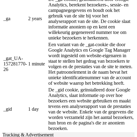
Analytics, berekent bezoekers-, sessie- en
campagnegegevens en houdt ook het
gebruik van de site bij voor het
_ga
2 years
analyserapport van de site. De cookie slaat
informatie anoniem op en kent een
willekeurig gegenereerd nummer toe om
unieke bezoekers te herkennen.
Een variant van de _gat-cookie die door
Google Analytics en Google Tag Manager
wordt ingesteld om website-eigenaren in
_gat_UA-
staat te stellen het gedrag van bezoekers te
157281770-
1 minute
volgen en de prestaties van de site te meten.
26
Het patroonelement in de naam bevat het
unieke identificatienummer van de account
of website waarop het betrekking heeft.
De _gid cookie, geïnstalleerd door Google
Analytics, slaat informatie op over hoe
bezoekers een website gebruiken en maakt
tevens een analyserapport van de prestaties
_gid
1 day
van de website. Enkele van de gegevens die
worden verzameld zijn het aantal bezoekers,
hun bron en de pagina's die ze anoniem
bezoeken.
Tracking & Advertisement