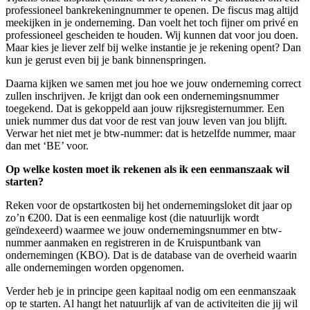
professioneel bankrekeningnummer te openen. De fiscus mag altijd
meekijken in je onderneming. Dan voelt het toch fijner om privé en
professioneel gescheiden te houden. Wij kunnen dat voor jou doen.
Maar kies je liever zelf bij welke instantie je je rekening opent? Dan
kun je gerust even bij je bank binnenspringen.
Daarna kijken we samen met jou hoe we jouw onderneming correct
zullen inschrijven. Je krijgt dan ook een ondernemingsnummer
toegekend. Dat is gekoppeld aan jouw rijksregisternummer. Een
uniek nummer dus dat voor de rest van jouw leven van jou blijft.
Verwar het niet met je btw-nummer: dat is hetzelfde nummer, maar
dan met ‘BE’ voor.
Op welke kosten moet ik rekenen als ik een eenmanszaak wil
starten?
Reken voor de opstartkosten bij het ondernemingsloket dit jaar op
zo’n €200. Dat is een eenmalige kost (die natuurlijk wordt
geïndexeerd) waarmee we jouw ondernemingsnummer en btw-
nummer aanmaken en registreren in de Kruispuntbank van
ondernemingen (KBO). Dat is de database van de overheid waarin
alle ondernemingen worden opgenomen.
Verder heb je in principe geen kapitaal nodig om een eenmanszaak
op te starten. Al hangt het natuurlijk af van de activiteiten die jij wil