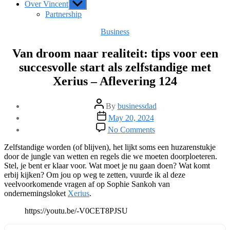
Over Vincent
Show
sub
Partnership
menu
Categories
Business
Van droom naar realiteit: tips voor een
succesvolle start als zelfstandige met
Xerius – Aflevering 124
Post
By
businessdad
author
Post
May 20, 2024
date
on
No Comments
Van
droom
Zelfstandige worden (of blijven), het lijkt soms een huzarenstukje
naar
door de jungle van wetten en regels die we moeten doorploeteren.
realiteit:
Stel, je bent er klaar voor. Wat moet je nu gaan doen? Wat komt
tips
erbij kijken? Om jou op weg te zetten, vuurde ik al deze
voor
veelvoorkomende vragen af op Sophie Sankoh van
een
ondernemingsloket
Xerius
.
succesvolle
start
https://youtu.be/-V0CET8PJSU
als
zelfstandige