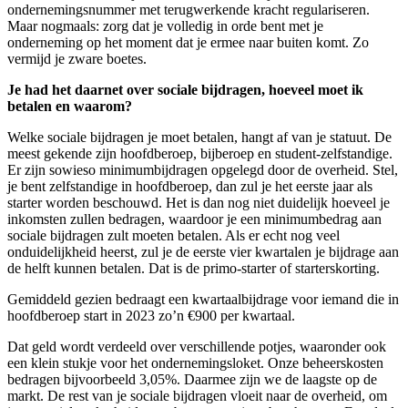
ondernemingsnummer met terugwerkende kracht regulariseren.
Maar nogmaals: zorg dat je volledig in orde bent met je
onderneming op het moment dat je ermee naar buiten komt. Zo
vermijd je zware boetes.
Je had het daarnet over sociale bijdragen, hoeveel moet ik
betalen en waarom?
Welke sociale bijdragen je moet betalen, hangt af van je statuut. De
meest gekende zijn hoofdberoep, bijberoep en student-zelfstandige.
Er zijn sowieso minimumbijdragen opgelegd door de overheid. Stel,
je bent zelfstandige in hoofdberoep, dan zul je het eerste jaar als
starter worden beschouwd. Het is dan nog niet duidelijk hoeveel je
inkomsten zullen bedragen, waardoor je een minimumbedrag aan
sociale bijdragen zult moeten betalen. Als er echt nog veel
onduidelijkheid heerst, zul je de eerste vier kwartalen je bijdrage aan
de helft kunnen betalen. Dat is de primo-starter of starterskorting.
Gemiddeld gezien bedraagt een kwartaalbijdrage voor iemand die in
hoofdberoep start in 2023 zo’n €900 per kwartaal.
Dat geld wordt verdeeld over verschillende potjes, waaronder ook
een klein stukje voor het ondernemingsloket. Onze beheerskosten
bedragen bijvoorbeeld 3,05%. Daarmee zijn we de laagste op de
markt. De rest van je sociale bijdragen vloeit naar de overheid, om