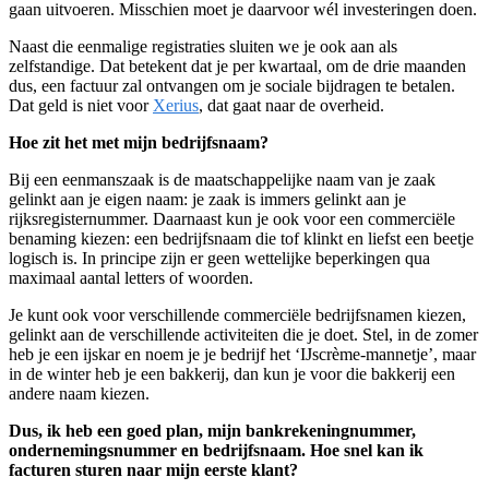
gaan uitvoeren. Misschien moet je daarvoor wél investeringen doen.
Naast die eenmalige registraties sluiten we je ook aan als
zelfstandige. Dat betekent dat je per kwartaal, om de drie maanden
dus, een factuur zal ontvangen om je sociale bijdragen te betalen.
Dat geld is niet voor
Xerius
, dat gaat naar de overheid.
Hoe zit het met mijn bedrijfsnaam?
Bij een eenmanszaak is de maatschappelijke naam van je zaak
gelinkt aan je eigen naam: je zaak is immers gelinkt aan je
rijksregisternummer. Daarnaast kun je ook voor een commerciële
benaming kiezen: een bedrijfsnaam die tof klinkt en liefst een beetje
logisch is. In principe zijn er geen wettelijke beperkingen qua
maximaal aantal letters of woorden.
Je kunt ook voor verschillende commerciële bedrijfsnamen kiezen,
gelinkt aan de verschillende activiteiten die je doet. Stel, in de zomer
heb je een ijskar en noem je je bedrijf het ‘IJscrème-mannetje’, maar
in de winter heb je een bakkerij, dan kun je voor die bakkerij een
andere naam kiezen.
Dus, ik heb een goed plan, mijn bankrekeningnummer,
ondernemingsnummer en bedrijfsnaam. Hoe snel kan ik
facturen sturen naar mijn eerste klant?