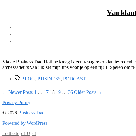
Van klan
Via de Business Dad Hotline kreeg ik een vraag over klanttevredenheid
ambassadeurs van? Ik zet mijn tips voor je op een rij! 1. Spelen om t
Tags
BLOG
,
BUSINESS
,
PODCAST
Posts
←
Newer
Posts
1
…
17
18
19
…
36
Older
Posts
→
pagination
Privacy Policy
© 2026
Business Dad
Powered by WordPress
To the top
↑
Up
↑