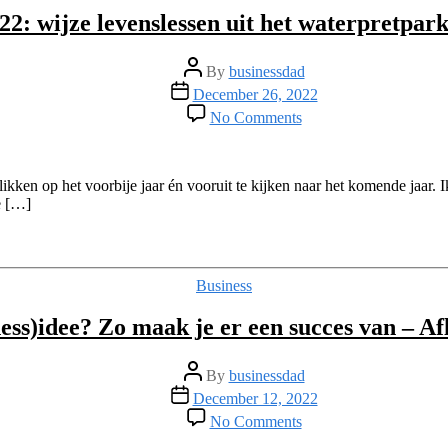
–
22: wijze levenslessen uit het waterpretpark
aflevering
91
Post
By
businessdad
author
Post
December 26, 2022
date
on
No Comments
Terugblik
op
2022:
wijze
blikken op het voorbije jaar én vooruit te kijken naar het komende jaar. 
levenslessen
e […]
uit
het
waterpretpark
–
Categories
Business
Aflevering
90
ess)idee? Zo maak je er een succes van – A
Post
By
businessdad
author
Post
December 12, 2022
date
on
No Comments
Nieuw