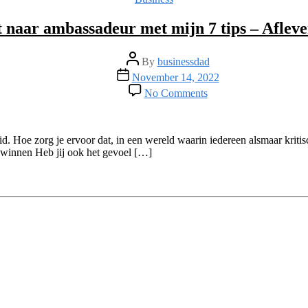
Podcast
–
t naar ambassadeur met mijn 7 tips – Aflev
Aflevering
88
Post
By
businessdad
author
Post
November 14, 2022
date
on
No Comments
Van
klant
naar
ambassadeur
. Hoe zorg je ervoor dat, in een wereld waarin iedereen alsmaar kritisc
met
e winnen Heb jij ook het gevoel […]
mijn
7
tips
–
Aflevering
87
￼