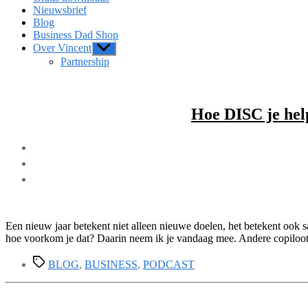
Nieuwsbrief
Blog
Business Dad Shop
Over Vincent
Show
sub
Partnership
menu
Hoe DISC je help
Een nieuw jaar betekent niet alleen nieuwe doelen, het betekent oo
hoe voorkom je dat? Daarin neem ik je vandaag mee. Andere copiloot,
Tags
BLOG
,
BUSINESS
,
PODCAST