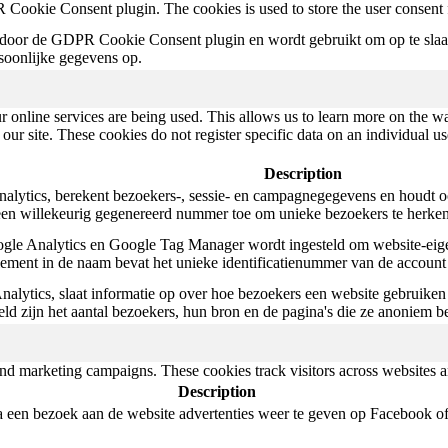
 Cookie Consent plugin. The cookies is used to store the user consent 
door de GDPR Cookie Consent plugin en wordt gebruikt om op te slaan 
rsoonlijke gegevens op.
r online services are being used. This allows us to learn more on the w
our site. These cookies do not register specific data on an individual u
Description
alytics, berekent bezoekers-, sessie- en campagnegegevens en houdt ook
 een willekeurig gegenereerd nummer toe om unieke bezoekers te herke
gle Analytics en Google Tag Manager wordt ingesteld om website-eigena
element in de naam bevat het unieke identificatienummer van de account
nalytics, slaat informatie op over hoe bezoekers een website gebruiken
d zijn het aantal bezoekers, hun bron en de pagina's die ze anoniem b
and marketing campaigns. These cookies track visitors across websites a
Description
een bezoek aan de website advertenties weer te geven op Facebook of