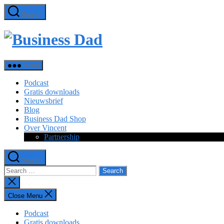
Skip
Search
to
the
Business
content
Dad
Menu
Podcast
Gratis downloads
Nieuwsbrief
Blog
Business Dad Shop
Over Vincent
Partnership
Search
Search
for:
Close
search
Close Menu
Podcast
Gratis downloads