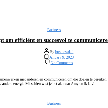
Categories
Business
t om efficiënt en succesvol te communicere
Post
By
businessdad
author
Post
January 9, 2023
date
on
No Comments
Hoe
DISC
je
helpt
k samenwerken met anderen en communiceren om die doelen te bereiken. 
om
 andere energie Misschien wist je het al, maar Amy en ik […]
efficiënt
en
succesvol
te
Categories
Business
communiceren