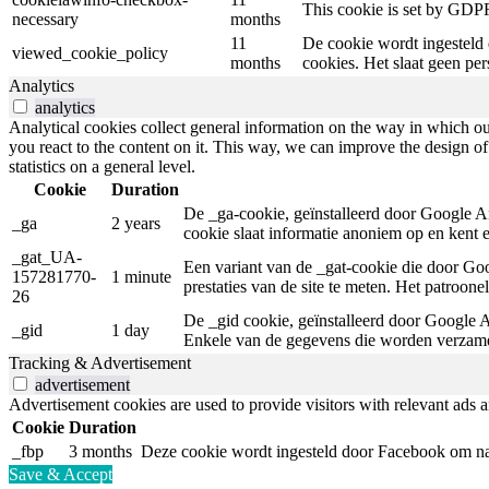
This cookie is set by GDPR
necessary
months
11
De cookie wordt ingesteld 
viewed_cookie_policy
months
cookies. Het slaat geen pe
Analytics
analytics
Analytical cookies collect general information on the way in which ou
you react to the content on it. This way, we can improve the design of 
statistics on a general level.
Cookie
Duration
De _ga-cookie, geïnstalleerd door Google An
_ga
2 years
cookie slaat informatie anoniem op en kent
_gat_UA-
Een variant van de _gat-cookie die door Goo
157281770-
1 minute
prestaties van de site te meten. Het patroon
26
De _gid cookie, geïnstalleerd door Google A
_gid
1 day
Enkele van de gegevens die worden verzamel
Tracking & Advertisement
advertisement
Advertisement cookies are used to provide visitors with relevant ads 
Cookie
Duration
_fbp
3 months
Deze cookie wordt ingesteld door Facebook om na 
Save & Accept