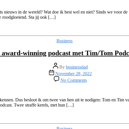
(business)idee?
Zo
maak
iets nieuws in de wereld? Wat doe ik best wel en niet? Sinds we voor 
je
 roodgloeiend. Sta jij ook […]
er
een
succes
van
Categories
Business
–
Aflevering
 award-winning podcast met Tim/Tom Podca
89
￼
Post
By
businessdad
author
Post
November 28, 2022
date
on
No Comments
Van
burn-
out
naar
n kennen. Dus besloot ik om twee van hen uit te nodigen: Tom en Tim
award-
odcast. Twee straffe kerels, met hun […]
winning
podcast
met
Tim/Tom
Categories
Business